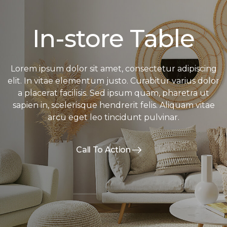
In-store Table
Lorem ipsum dolor sit amet, consectetur adipiscing
elit. In vitae elementum justo. Curabitur varius dolor
a placerat facilisis. Sed ipsum quam, pharetra ut
sapien in, scelerisque hendrerit felis. Aliquam vitae
arcu eget leo tincidunt pulvinar.
Call To Action